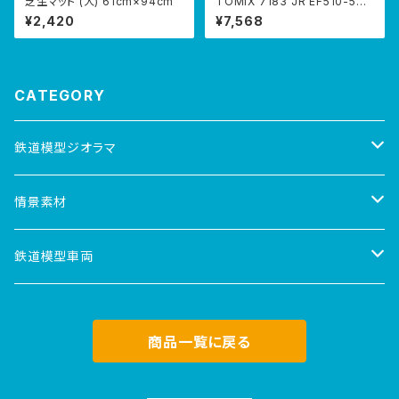
芝生マット (大) 61cm×94cm
TOMIX 7183 JR EF510-500
形電気機関車(JR貨物仕様・銀
¥2,420
¥7,568
色)
CATEGORY
鉄道模型ジオラマ
Nゲージ
情景素材
情景マット
鉄道模型車両
3Dジオラマ人形
電気機関車
商品一覧に戻る
芝生マット
ディーゼル機関車