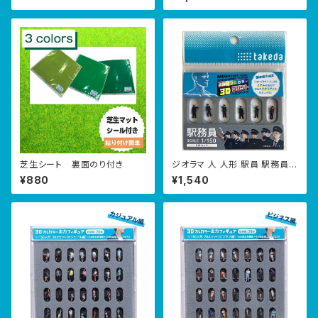
芝生シート 裏面のり付き
ジオラマ 人 人形 駅員 駅務員
人物 ジオラマ人形 1/150 6体入
¥880
¥1,540
り３Dカラー 55-0080