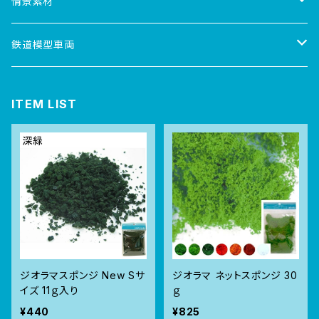
Nゲージ
情景素材
情景マット
鉄道模型車両
3Dジオラマ人形
電気機関車
ITEM LIST
芝生マット
ディーゼル機関車
ジオラマパウダー
蒸気機関車
ジオラマスポンジ
ジオラマモス
ジオラマスポンジ New Sサ
ジオラマ ネットスポンジ 30
イズ 11ｇ入り
ｇ
ジオラマストーン
¥440
¥825